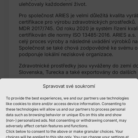
ulehčovaly každodenní život.
Pro společnost ARIES je velmi důležitá kvalita vyr
certifikace pro výrobu zdravotnických prostředků.
MDR 2017/745. Od roku 2020 je systém řízení kvali
certifikován dle normy ISO 13485:2016. ARIES a.s.
celý proces výroby a následné uvádění výrobků na 
Společnost se také chová zodpovědně ke svému ok
podporuje lokální neziskové organizace.
Zdravotnické prostředky jsou vyváženy do zemí dc
Slovenska, Turecka a také exportovány do dalších
Společnost ARIES stále vylepšuje a zdokonaluje p
Spravovat své soukromí
byla profesionálním partnerem lékařů a pacientů v o
To provide the best experiences, we and our partners use technologies
like cookies to store and/or access device information. Consenting to
these technologies will allow us and our partners to process personal
data such as browsing behavior or unique IDs on this site and show
(non-) personalized ads. Not consenting or withdrawing consent, may
Koho hledáme
adversely affect certain features and functions.
Click below to consent to the above or make granular choices. Your
Šikovné, aktivní a pracovité lidi, kteří se s námi c
choices will be applied to this site only. You can change your settings at