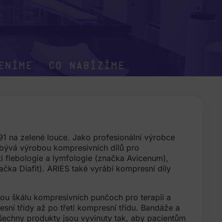
eníme
co nabízíme
1 na zelené louce. Jako profesionální výrobce
bývá výrobou kompresivních dílů pro
ti flebologie a lymfologie (značka Avicenum),
čka Diafit). ARIES také vyrábí kompresní díly
ou škálu kompresivních punčoch pro terapii a
ní třídy až po třetí kompresní třídu. Bandáže a
echny produkty jsou vyvinuty tak, aby pacientům