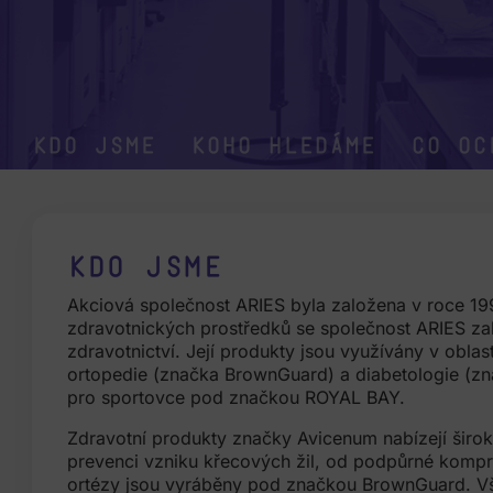
Kdo jsme
Koho hledáme
Co oc
Kdo jsme
Akciová společnost ARIES byla založena v roce 199
zdravotnických prostředků se společnost ARIES za
zdravotnictví. Její produkty jsou využívány v oblas
ortopedie (značka BrownGuard) a diabetologie (zna
pro sportovce pod značkou ROYAL BAY.
Zdravotní produkty značky Avicenum nabízejí širok
prevenci vzniku křecových žil, od podpůrné kompres
ortézy jsou vyráběny pod značkou BrownGuard. Vš