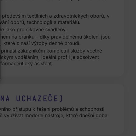
i především textilních a zdravotnických oborů, v
ní oborů, technologií a materiálů.
ně jako pro šikovné švadleny.
ahem na branku – díky pravidelnému školení jsou
, které z naší výroby denně proudí.
 přináší zákazníkům kompletní služby včetně
ickým vzděláním, ideální profil je absolvent
armaceutický asistent.
na uchazeče)
tivního přístupu k řešení problémů a schopnosti
ně využívat moderní nástroje, které dnešní doba