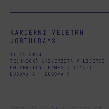
Kariérní veletrh
Jobtuldays
11.11.2026
Technická univerzita v Liberci
Univerzitní náměstí 1410/1
budova G
|
budova F
Informace o cookies
Podmínky použití
Ochrana osobních údajů