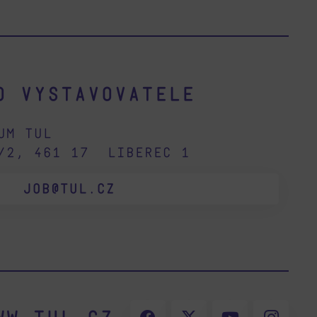
o vystavovatele
um TUL
2/2, 461 17 Liberec 1
JOB@TUL.CZ