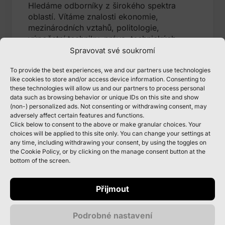
Hledáme odborníky z širokého spektra
oblastí. Vítáme znalosti ekonomie,
mezinárodních vztahů, politologie,
výpočetní techniky, práva, technických
oborů a mnoha dalších.
Spravovat své soukromí
Uplatnění u nás najdou i jazykoví specialisté
To provide the best experiences, we and our partners use technologies
stejně jako lidé znalí administrativy nebo
like cookies to store and/or access device information. Consenting to
these technologies will allow us and our partners to process personal
manuálně zruční.
data such as browsing behavior or unique IDs on this site and show
(non-) personalized ads. Not consenting or withdrawing consent, may
adversely affect certain features and functions.
Click below to consent to the above or make granular choices. Your
choices will be applied to this site only. You can change your settings at
Co oceníme
any time, including withdrawing your consent, by using the toggles on
the Cookie Policy, or by clicking on the manage consent button at the
(požadavky na
bottom of the screen.
uchazeče)
Přijmout
Aktuálně hledáme uchazeče s
vysokoškolským vzděláním, kteří mají
Podrobné nastavení
zájem pracovat v oblasti získávání a