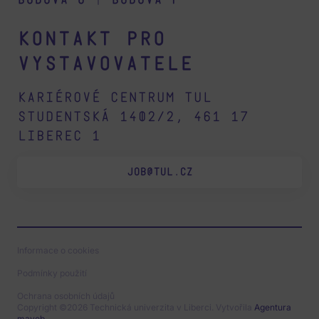
Kontakt pro
vystavovatele
Kariérové centrum TUL
Studentská 1402/2, 461 17
Liberec 1
JOB@TUL.CZ
Informace o cookies
Podmínky použití
Ochrana osobních údajů
Copyright ©2026 Technická univerzita v Liberci. Vytvořila
Agentura
maveb