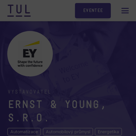
Eventee
Vystavovatel
Ernst & Young,
s.r.o.
Automatizace
Automobilový průmysl
Energetika