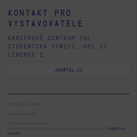
Kontakt pro
vystavovatele
Kariérové centrum TUL
Studentská 1402/2, 461 17
Liberec 1
JOB@TUL.CZ
Informace o cookies
Podmínky použití
Ochrana osobních údajů
Copyright ©2026 Technická univerzita v Liberci. Vytvořila
Agentura
maveb