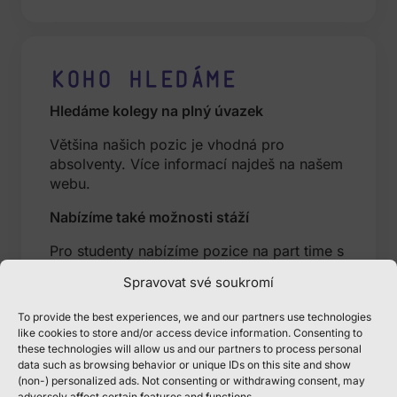
Koho hledáme
Hledáme kolegy na plný úvazek
Většina našich pozic je vhodná pro
absolventy. Více informací najdeš na našem
webu
.
Nabízíme také možnosti stáží
Pro studenty nabízíme pozice na part time s
možností přechodu na full time. Zvládneš
Spravovat své soukromí
tak skloubit práci, školu i osobní život.
Vyjdeme ti vstříc při plánování práce. Rádi
To provide the best experiences, we and our partners use technologies
bychom tě měli k dispozici alespoň na tři
like cookies to store and/or access device information. Consenting to
dny v týdnu. Ale neboj, nestane se, že bys
these technologies will allow us and our partners to process personal
data such as browsing behavior or unique IDs on this site and show
neměl čas připravit se na zkoušky nebo
(non-) personalized ads. Not consenting or withdrawing consent, may
vyrazit na akci s kamarády. Když ti půjde
adversely affect certain features and functions.