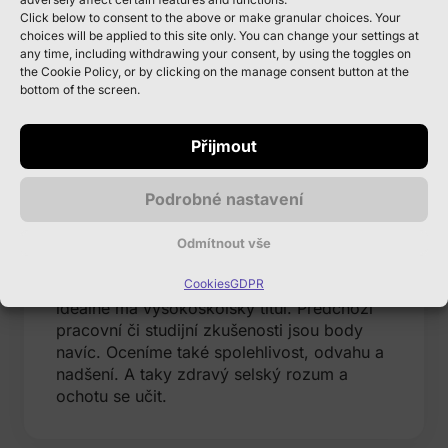
práce od ruky, určitě se domluvíme na
Click below to consent to the above or make granular choices. Your
prodloužení spolupráce.
choices will be applied to this site only. You can change your settings at
any time, including withdrawing your consent, by using the toggles on
the Cookie Policy, or by clicking on the manage consent button at the
bottom of the screen.
Co oceníme
Přijmout
(požadavky na
Podrobné nastavení
uchazeče)
Hodil by se nám někdo jazykově dobře
Odmítnout vše
vybavený, kdo si rozumí s čísly stejně dobře
Cookies
GDPR
jako s lidmi, ovládá počítač (MS Office) a
ideálně má vysokoškolský titul. Předchozí
pracovní či studijní zkušenosti jsou body
navíc. Oceníme také spolehlivost, odvahu a
nadšení. A taky zdravý selský rozum a
ochotu se učit.