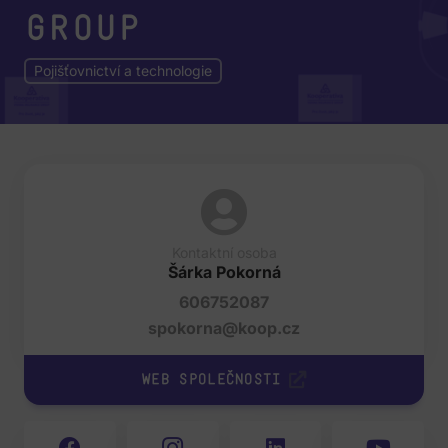
Group
Pojišťovnictví a technologie
Kontaktní osoba
Šárka Pokorná
606752087
spokorna@koop.cz
Web společnosti