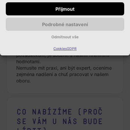
Co oceníme
Přijmout
(požadavky na
uchazeče)
Podrobné nastavení
Na každou pracovní pozici máme různé,
Odmítnout vše
specifické požadavky.
Stejně důležité, jako vyhovět odborným
Cookies
GDPR
požadavkům, je souznít s našimi firemními
hodnotami.
Nemusíte mít praxi, ani být expert, oceníme
zejména nadšení a chuť pracovat v našem
oboru.
Co nabízíme (proč
se vám u nás bude