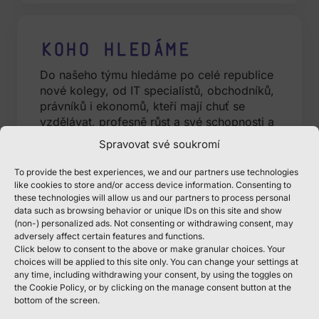
Koho hledáme
Do našeho týmu hledáme po celé republice
nové kolegy, od IT specialistů, obchodníků,
právníků i ekonomů, kteří mají chuť se
vzdělávat, profesně růst a své schopnosti a
znalosti neustále rozvíjet v týmech
Spravovat své soukromí
opravdových profesionálů.
To provide the best experiences, we and our partners use technologies
Od října 2024 startujeme další běh Trainee
like cookies to store and/or access device information. Consenting to
programu a možná hledáme právě tebe!
these technologies will allow us and our partners to process personal
Nevadí, pokud nemáš zatím konkrétní
data such as browsing behavior or unique IDs on this site and show
(non-) personalized ads. Not consenting or withdrawing consent, may
zkušenosti. Hledáme někoho, kdo má drive,
adversely affect certain features and functions.
je zvídavý a má chuť posouvat věci
Click below to consent to the above or make granular choices. Your
správným směrem.
choices will be applied to this site only. You can change your settings at
any time, including withdrawing your consent, by using the toggles on
the Cookie Policy, or by clicking on the manage consent button at the
bottom of the screen.