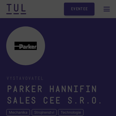
Eventee
Vystavovatel
Parker Hannifin
Sales CEE s.r.o.
Mechanika
Strojírenství
Technologie