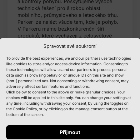
a kontroly pohybu. Poskytujeme vysoce
technická řešení pro širokou oblast
mobilního, průmyslového a leteckého trhu.
Parker lze nalézt všude tam, kde je pohyb.
V Parkeru máme bezkonkurenční šíři
produktů, které vycházejí z celosvětové
pozice v devíti hlavních technologiích –
Spravovat své soukromí
hydraulika, pneumatika, elektromechanika,
filtrace, řízení procesů, manipulace s
To provide the best experiences, we and our partners use technologies
tekutinami a plyny, těsnění, klimatizace a
like cookies to store and/or access device information. Consenting to
letectví a kosmonautika.
these technologies will allow us and our partners to process personal
data such as browsing behavior or unique IDs on this site and show
(non-) personalized ads. Not consenting or withdrawing consent, may
adversely affect certain features and functions.
Click below to consent to the above or make granular choices. Your
choices will be applied to this site only. You can change your settings at
any time, including withdrawing your consent, by using the toggles on
the Cookie Policy, or by clicking on the manage consent button at the
Co nabízíme (proč
bottom of the screen.
se vám u nás bude
líbit)
Přijmout