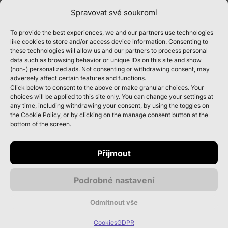
se zájmem o energetiku.
Spravovat své soukromí
Hledáme komunikativního a
cílevědomého studenta, který se chce
To provide the best experiences, we and our partners use technologies
učit novým věcem a prohlubovat své
like cookies to store and/or access device information. Consenting to
znalosti.
these technologies will allow us and our partners to process personal
Týmového a férového hráče, který se do
data such as browsing behavior or unique IDs on this site and show
(non-) personalized ads. Not consenting or withdrawing consent, may
našich týmů bude skvěle hodit.
adversely affect certain features and functions.
Click below to consent to the above or make granular choices. Your
choices will be applied to this site only. You can change your settings at
any time, including withdrawing your consent, by using the toggles on
the Cookie Policy, or by clicking on the manage consent button at the
Co oceníme
bottom of the screen.
(požadavky na
Přijmout
uchazeče)
Chuť k práci, zvídavost a ochotu
Podrobné nastavení
rozšiřovat své znalosti.
Inovativní myšlení a zapálenost do práce.
Odmítnout vše
Samostatnost a zodpovědnost.
Cookies
GDPR
Znalosti z oboru energetiky výhodou.