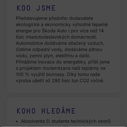
Kdo jsme
P
ředstavujeme
předního
dodavatele
ekologick
é
a
ekonomicky
výhodné
tepeln
é
energie
pro
Škoda
Auto i pro
více
než
14
tisíc
mladoboleslavských
domácností
.
Automobilce
dodáváme
stlačený
vzduch
,
čistíme
odpadní
vody
,
dodáváme
pitnou
vodu
,
zemní
plyn
,
elektřinu
a
další
.
Přinášíme
inovace
do
energetiky
,
přišli
jsme
s
projektem
modernizace
naší
teplárny
na
100 %
využití
biomasy
.
Díky
tomu
naše
výroba
ušetří
až
290
tisíc
tun CO2
ročně
.
Koho hledáme
Absolventa či studenta technických oborů