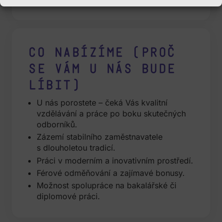
Co nabízíme (proč
se vám u nás bude
líbit)
U nás porostete – čeká Vás kvalitní
vzdělávání a práce po boku skutečných
odborníků.
Zázemí stabilního zaměstnavatele
s dlouholetou tradicí.
Práci v moderním a inovativním prostředí.
Férové odměňování a zajímavé bonusy.
Možnost spolupráce na bakalářské či
diplomové práci.