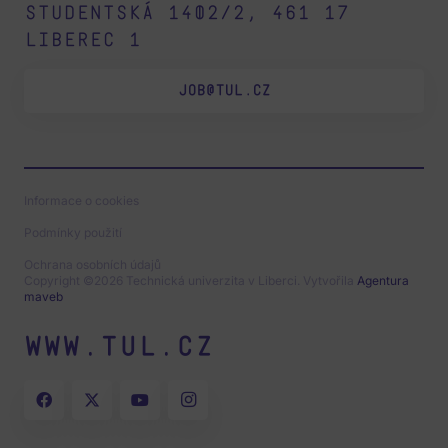
Studentská 1402/2, 461 17
Liberec 1
JOB@TUL.CZ
Informace o cookies
Podmínky použití
Ochrana osobních údajů
Copyright ©2026 Technická univerzita v Liberci. Vytvořila
Agentura
maveb
www.tul.cz