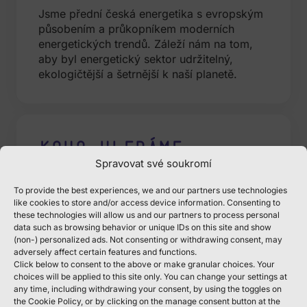
Jsme přední česká energetika s evropským
působením a průkopníkem moderních
energetických trendů. Záleží nám na tom,
aby byl energetický sektor udržitelný,
ekologičtější a šetrnější k naší planetě.
Koho hledáme
Spravovat své soukromí
Díky pestrému portfoliu aktivit nabízíme
široké spektrum pracovních míst napříč
To provide the best experiences, we and our partners use technologies
nejrůznějšími obory.
like cookies to store and/or access device information. Consenting to
these technologies will allow us and our partners to process personal
data such as browsing behavior or unique IDs on this site and show
(non-) personalized ads. Not consenting or withdrawing consent, may
adversely affect certain features and functions.
Click below to consent to the above or make granular choices. Your
Co oceníme
choices will be applied to this site only. You can change your settings at
any time, including withdrawing your consent, by using the toggles on
(požadavky na
the Cookie Policy, or by clicking on the manage consent button at the