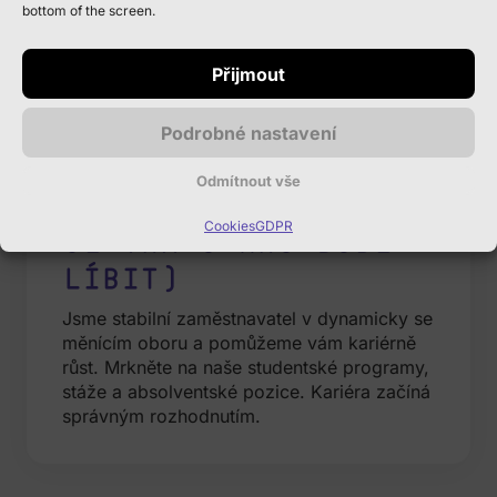
bottom of the screen.
uchazeče)
Aktuální nabídku najdete na
Přijmout
www.kdejinde.cz
Podrobné nastavení
Odmítnout vše
Co nabízíme (proč
Cookies
GDPR
se vám u nás bude
líbit)
Jsme stabilní zaměstnavatel v dynamicky se
měnícím oboru a pomůžeme vám kariérně
růst. Mrkněte na naše studentské programy,
stáže a absolventské pozice. Kariéra začíná
správným rozhodnutím.