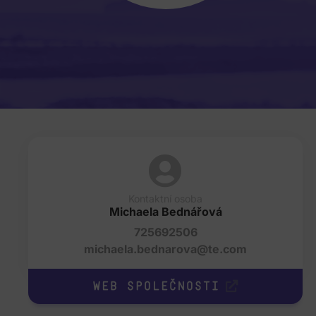
Kontaktní osoba
Michaela Bednářová
725692506
michaela.bednarova@te.com
Web společnosti