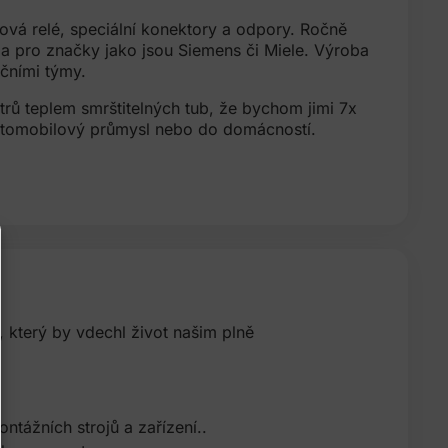
vá relé, speciální konektory a odpory. Ročně
y a pro značky jako jsou Siemens či Miele. Výroba
čními týmy.
trů teplem smrštitelných tub, že bychom jimi 7x
automobilový průmysl nebo do domácností.
 který by vdechl život našim plně
tážních strojů a zařízení..