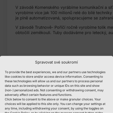
V závodě Komenského vyrábíme komunikační a síťo
vyrobíme více jak 100 milionů relé do bílé technik
je plně automatizovaná, spolupracujeme se zahrani
V závodě Trutnově- Poříčí ročně vyrobíme tolik me
obtočili zeměkouli. Tuby dodáváme pro letecký, 
Spravovat své soukromí
To provide the best experiences, we and our partners use technologies
Koho hledáme
like cookies to store and/or access device information. Consenting to
these technologies will allow us and our partners to process personal
Rádi bychom mezi sebe přivítali PLC programátora,
data such as browsing behavior or unique IDs on this site and show
automatizovaným linkám.
(non-) personalized ads. Not consenting or withdrawing consent, may
adversely affect certain features and functions.
Co by bylo Vaší náplní práce?
Click below to consent to the above or make granular choices. Your
choices will be applied to this site only. You can change your settings at
Programování řídících systémů automatických mon
any time, including withdrawing your consent, by using the toggles on
the Cookie Policy, or by clicking on the manage consent button at the