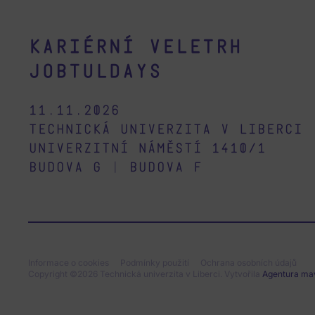
Kariérní veletrh
Jobtuldays
11.11.2026
Technická univerzita v Liberci
Univerzitní náměstí 1410/1
budova G
|
budova F
Informace o cookies
Podmínky použití
Ochrana osobních údajů
Copyright ©2026 Technická univerzita v Liberci. Vytvořila
Agentura ma