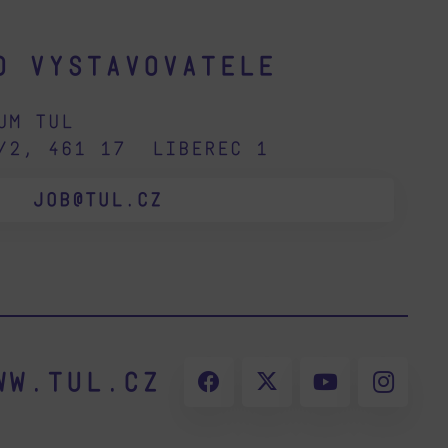
o vystavovatele
um TUL
2/2, 461 17 Liberec 1
JOB@TUL.CZ
ww.tul.cz