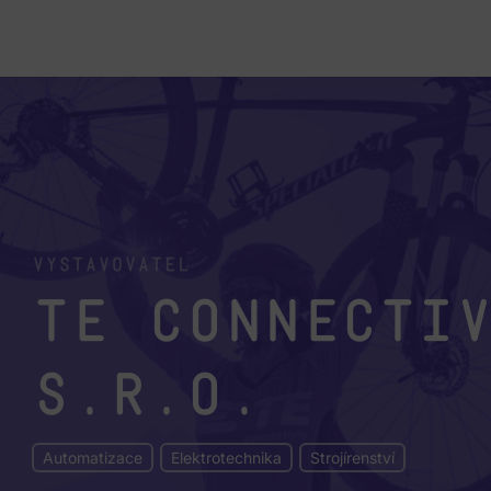
Vystavovatel
TE Connecti
s.r.o.
Automatizace
Elektrotechnika
Strojírenství