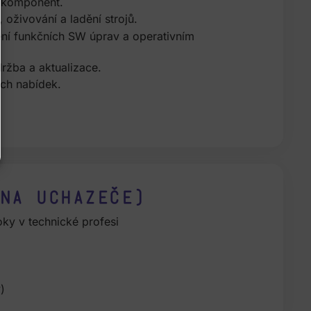
rokomponent.
 oživování a ladění strojů.
ění funkčních SW úprav a operativním
ržba a aktualizace.
ch nabídek.
na uchazeče)
oky v technické profesi
)