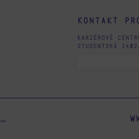
Kontakt pr
Kariérové centr
Studentská 140
w
veb