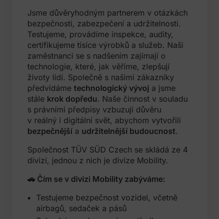
Jsme důvěryhodným partnerem v otázkách
bezpečnosti, zabezpečení a udržitelnosti.
Testujeme, provádíme inspekce, audity,
certifikujeme tisíce výrobků a služeb. Naši
zaměstnanci se s nadšením zajímají o
technologie, které, jak věříme, zlepšují
životy lidí. Společně s našimi zákazníky
předvídáme
technologický vývoj
a jsme
stále
krok dopředu
. Naše činnost v souladu
s právními předpisy vzbuzují důvěru
v reálný i digitální svět, abychom vytvořili
bezpečnější
a
udržitelnější budoucnost
.
Společnost TÜV SÜD Czech se skládá ze 4
divizí, jednou z nich je divize Mobility.
🚗 Čím se v divizi Mobility zabýváme:
Testujeme bezpečnost vozidel, včetně
airbagů, sedaček a pásů