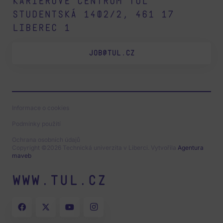
Kariérové centrum TUL
Studentská 1402/2, 461 17
Liberec 1
JOB@TUL.CZ
Informace o cookies
Podmínky použití
Ochrana osobních údajů
Copyright ©2026 Technická univerzita v Liberci. Vytvořila
Agentura
maveb
www.tul.cz