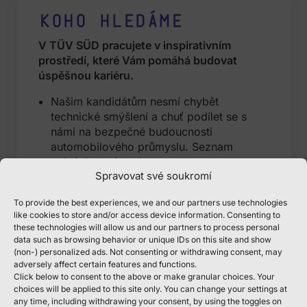
Koho hledáme
V TÜV SÜD pracujete v inspirativním
prostředí, které Vám pomáhá budovat
úspěšnou kariéru.
Našim kandidátům nesmí chybět
technické smýšlení a chuť podílet se s
námi na bezpečné budoucnosti
automobilového průmyslu. Seznam
volných pozic naleznete 👉
Spravovat své soukromí
tuvsud.com/cs-cz/kariera/pracovni-
prilezitosti
To provide the best experiences, we and our partners use technologies
Pokud stále studujete můžeme Vám
like cookies to store and/or access device information. Consenting to
nabídnout pomocnou ruku při psaní
these technologies will allow us and our partners to process personal
závěrečné práce. Více informací o
data such as browsing behavior or unique IDs on this site and show
(non-) personalized ads. Not consenting or withdrawing consent, may
možnostech naší podpory studentů
adversely affect certain features and functions.
naleznete 👉
Studenti | TÜV SÜD Czech
Click below to consent to the above or make granular choices. Your
(tuvsud.com)
choices will be applied to this site only. You can change your settings at
any time, including withdrawing your consent, by using the toggles on