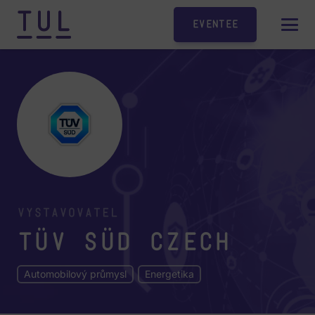
Eventee
Vystavovatel
TÜV SÜD Czech
Automobilový průmysl
Energetika